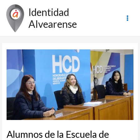
Ir
Identidad
al
contenido
Alvearense
Main
Men
Alumnos de la Escuela de