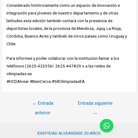
Considerado históricamente como un espacio de innovación e
integración para jóvenes de nuestro departamento y de otras
latitudes esta edición también contará con la presencia de
deportistas locales, de la provincia de Mendoza, Jujuy, La Rioja,
Córdoba, Buenos Aires y también de otros países como Uruguay y
Chile.
Para informes y poder colaborar con la institución llamar a los
teléfonos (2625-423356/ 2625-447829 o a las redes de
olimpiadas.ea
#HCDAlvear #BienCerca #58OlimpiadasEA
Navegación
←
Entrada
Entrada siguiente
de
anterior
→
entradas
IDENTIDAD ALVEARENSE 20 AÑOS