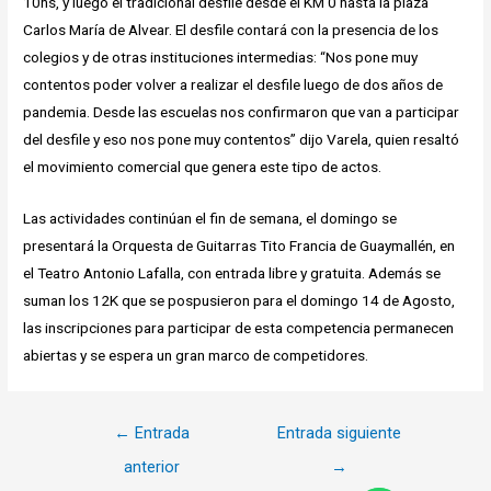
10hs, y luego el tradicional desfile desde el KM 0 hasta la plaza
Carlos María de Alvear. El desfile contará con la presencia de los
colegios y de otras instituciones intermedias: “Nos pone muy
contentos poder volver a realizar el desfile luego de dos años de
pandemia. Desde las escuelas nos confirmaron que van a participar
del desfile y eso nos pone muy contentos” dijo Varela, quien resaltó
el movimiento comercial que genera este tipo de actos.
Las actividades continúan el fin de semana, el domingo se
presentará la Orquesta de Guitarras Tito Francia de Guaymallén, en
el Teatro Antonio Lafalla, con entrada libre y gratuita. Además se
suman los 12K que se pospusieron para el domingo 14 de Agosto,
las inscripciones para participar de esta competencia permanecen
abiertas y se espera un gran marco de competidores.
Navegación
←
Entrada
Entrada siguiente
de
anterior
→
entradas