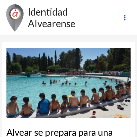
Ir
Identidad
al
contenido
Alvearense
Main
Men
Alvear se prepara para una