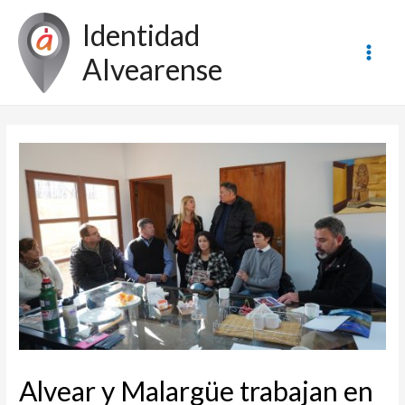
Ir
Identidad
al
contenido
Alvearense
Main
Men
Alvear y Malargüe trabajan en