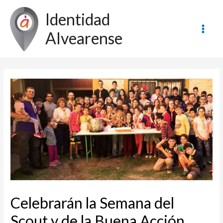
Ir
Identidad
al
contenido
Alvearense
Main
Men
Celebrarán la Semana del
Scout y de la Buena Acción