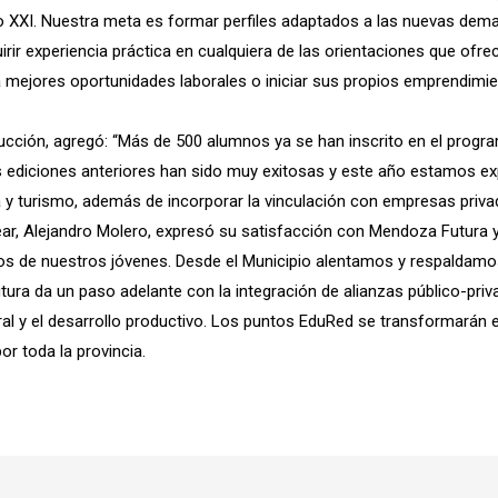
glo XXI. Nuestra meta es formar perfiles adaptados a las nuevas de
irir experiencia práctica en cualquiera de las orientaciones que of
 mejores oportunidades laborales o iniciar sus propios emprendimien
ducción, agregó: “Más de 500 alumnos ya se han inscrito en el prog
as ediciones anteriores han sido muy exitosas y este año estamos 
ía y turismo, además de incorporar la vinculación con empresas priva
lvear, Alejandro Molero, expresó su satisfacción con Mendoza Futura
s de nuestros jóvenes. Desde el Municipio alentamos y respaldamos e
ra da un paso adelante con la integración de alianzas público-priv
aboral y el desarrollo productivo. Los puntos EduRed se transformar
r toda la provincia.