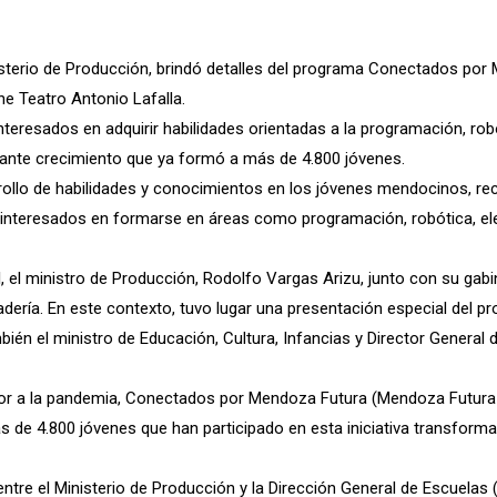
sterio de Producción, brindó detalles del programa Conectados por M
ne Teatro Antonio Lafalla.
nteresados en adquirir habilidades orientadas a la programación, robó
tante crecimiento que ya formó a más de 4.800 jóvenes.
arrollo de habilidades y conocimientos en los jóvenes mendocinos, re
 interesados en formarse en áreas como programación, robótica, elec
 el ministro de Producción, Rodolfo Vargas Arizu, junto con su gabi
anadería. En este contexto, tuvo lugar una presentación especial del p
mbién el ministro de Educación, Cultura, Infancias y Director General 
ior a la pandemia, Conectados por Mendoza Futura (Mendoza Futura 
s de 4.800 jóvenes que han participado en esta iniciativa transfor
tre el Ministerio de Producción y la Dirección General de Escuelas 