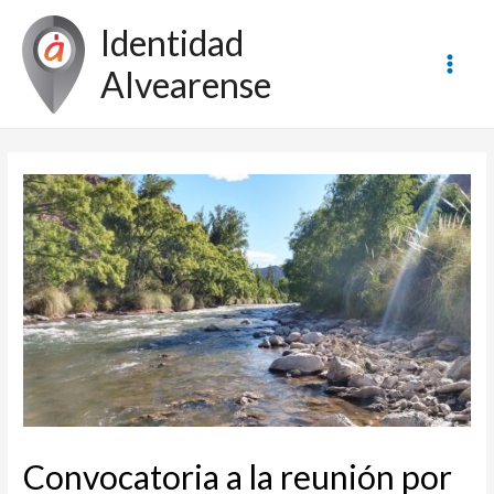
Ir
Identidad
al
contenido
Alvearense
Main
Men
Convocatoria a la reunión por