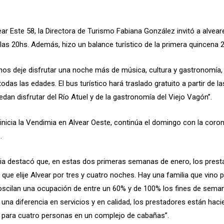
ear Este 58, la Directora de Turismo Fabiana González invitó a alvea
e las 20hs. Además, hizo un balance turístico de la primera quincena 2
nos deje disfrutar una noche más de música, cultura y gastronomía,
das las edades. El bus turístico hará traslado gratuito a partir de 
dan disfrutar del Río Atuel y de la gastronomía del Viejo Vagón”.
icia la Vendimia en Alvear Oeste, continúa el domingo con la corona
.
aria destacó que, en estas dos primeras semanas de enero, los pres
a que elije Alvear por tres y cuatro noches. Hay una familia que vino p
 oscilan una ocupación de entre un 60% y de 100% los fines de sem
na diferencia en servicios y en calidad, los prestadores están haci
 para cuatro personas en un complejo de cabañas”.