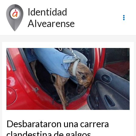
Ir
Identidad
al
contenido
Alvearense
Main
Men
Desbarataron una carrera
clandestina de galgos