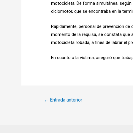
motocicleta. De forma simultánea, según 
ciclomotor, que se encontraba en la termina
Rápidamente, personal de prevención de c
momento de la requisa, se constata que a
motocicleta robada, a fines de labrar el p
En cuanto a la víctima, aseguró que trabaj
Navegación
←
Entrada anterior
de
entradas