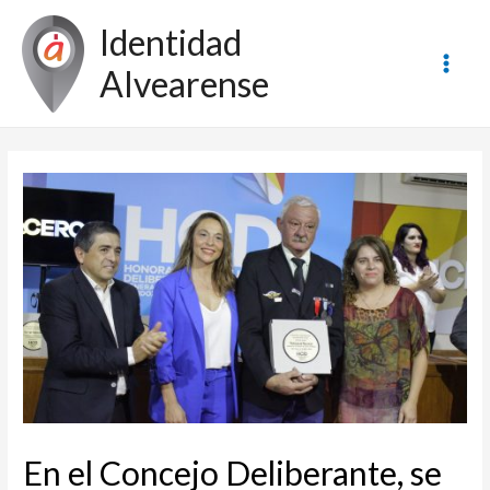
Ir
Identidad
al
contenido
Alvearense
Main
Men
En el Concejo Deliberante, se