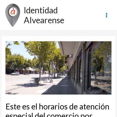
Ir
Identidad
al
contenido
Alvearense
Main
Men
Este es el horarios de atención
especial del comercio por