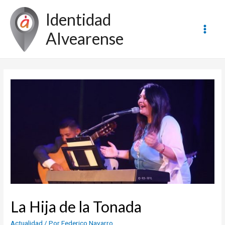
Ir
Identidad
al
contenido
Alvearense
Main
Men
La Hija de la Tonada
Actualidad
/ Por
Federico Navarro