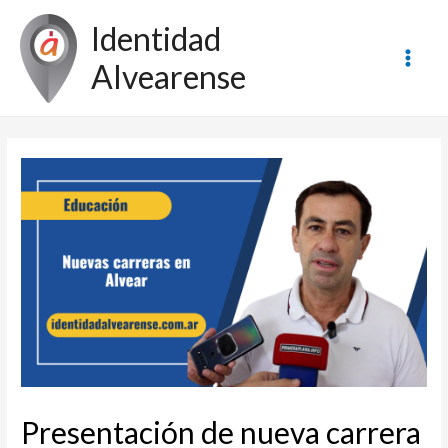
Ir
Identidad
al
contenido
Alvearense
Main
Men
Presentación de nueva carrera